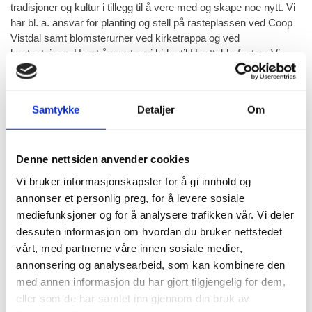
tradisjoner og kultur i tillegg til å vere med og skape noe nytt. Vi
har bl. a. ansvar for planting og stell på rasteplassen ved Coop
Vistdal samt blomsterurner ved kirketrappa og ved
bautasteinen. Hvert år pynter vi kirka til Høsttakkefesten. Vi
stiller opp på ulike dugnader i bygda og bidrar med små og
større gaver til lokalmiljøet.
Styret i 2022:
Samtykke
Detaljer
Om
Leder: Nanna Bugge
Nestleder: Linda Larssen
Denne nettsiden anvender cookies
Sekretær: Anne-Marie Nerland
Kasserer: Sigrid Hanseth
Vi bruker informasjonskapsler for å gi innhold og
Studieleder: Rita Lange
annonser et personlig preg, for å levere sosiale
Styremedlem: Sidsel Rindli
mediefunksjoner og for å analysere trafikken vår. Vi deler
dessuten informasjon om hvordan du bruker nettstedet
Kom og bli med! Vi trenger deg!
vårt, med partnerne våre innen sosiale medier,
Klikk på bildene for større versjon.
annonsering og analysearbeid, som kan kombinere den
med annen informasjon du har gjort tilgjengelig for dem,
eller som de har samlet inn gjennom din bruk av