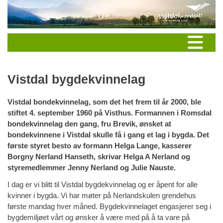
Vistdal bygdekvinnelag
Vistdal bondekvinnelag, som det het frem til år 2000, ble
stiftet 4. september 1960 på Visthus. Formannen i Romsdal
bondekvinnelag den gang, fru Brevik, ønsket at
bondekvinnene i Vistdal skulle få i gang et lag i bygda. Det
første styret besto av formann Helga Lange, kasserer
Borgny Nerland Hanseth, skrivar Helga A Nerland og
styremedlemmer Jenny Nerland og Julie Nauste.
I dag er vi blitt til Vistdal bygdekvinnelag og er åpent for alle
kvinner i bygda. Vi har møter på Nerlandskulen grendehus
første mandag hver måned. Bygdekvinnelaget engasjerer seg i
bygdemiljøet vårt og ønsker å være med på å ta vare på