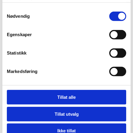
tjenestene deres.
Samtykkevalg
Nødvendig
Egenskaper
Statistikk
Markedsføring
Tillat alle
Tillat utvalg
Ikke tillat