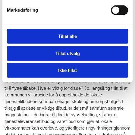
lite å spare i kroner på å sentralisere. Det er ikke dokumentert
Markedsføring
besparelser av betydning. I tillegg mister man viktige
arbeidsplasser i bygdene og lokalt tjenestetilbud. Selv for
sentrum vil det være negativt, da man legger alle eggene i
samme kurv. Om det skulle være en brann, eller akutte behov
Tillat alle
for større rehabiliteringer av skole eller omsorgsboliger vil man
miste muligheten man har i dag til å sende
barn/omsorgspasienter til andre lokasjoner. Attraktiviteten til
Tillat utvalg
tjenestetilbudene i Eresfjord og Vistdal er også svært bra, med
god trivsel og lavt sykefravær. Hvorfor endre et vinnende lag.
Ikke tillat
4) Tenk langsiktig:
Et viktig fokus i lokalpolitikken i Nesset
kommune har vært å få ungdom som reiser ut for å utdanne seg
til å flytte tilbake. Hva er viktig for disse? Jo, langsiktig tillitt til at
kommunen vil arbeide for å opprettholde de lokale
tjenestetilbudene som barnehage, skole og omsorgsboliger. I
tillegg til at dette er viktige tilbud, er de små samfunn sentrale
byggesteiner - de bidrar til direkte sysselsetting, skaper et
tjenesteleveransetilbud og varetilbud som gjør at lokale
virksomheter kan overleve, og ytterligere ringvirkninger gjennom
at dette igjen skaper flere innbyggere, flere barn i skolen og så