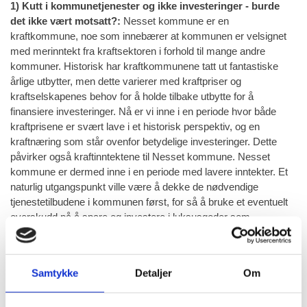
1) Kutt i kommunetjenester og ikke investeringer - burde
det ikke vært motsatt?:
Nesset kommune er en
kraftkommune, noe som innebærer at kommunen er velsignet
med merinntekt fra kraftsektoren i forhold til mange andre
kommuner. Historisk har kraftkommunene tatt ut fantastiske
årlige utbytter, men dette varierer med kraftpriser og
kraftselskapenes behov for å holde tilbake utbytte for å
finansiere investeringer. Nå er vi inne i en periode hvor både
kraftprisene er svært lave i et historisk perspektiv, og en
kraftnæring som står ovenfor betydelige investeringer. Dette
påvirker også kraftinntektene til Nesset kommune. Nesset
kommune er dermed inne i en periode med lavere inntekter. Et
naturlig utgangspunkt ville være å dekke de nødvendige
tjenestetilbudene i kommunen først, for så å bruke et eventuelt
overskudd på å spare og investere i luksusgoder som
flerbrukshall. Flerbrukshall, rehabilitering av kommunehus og
forhåndsarbeider av helsehus er investeringer som "ikke
haster", og kan utsettes til kommuneøkonomien er bedre - for
Samtykke
Detaljer
Om
det blir den! Men reduserte tjenestetilbud er både dyrt og
vanskelig, om ikke umulig, å få tilbake når økonomien bedrer