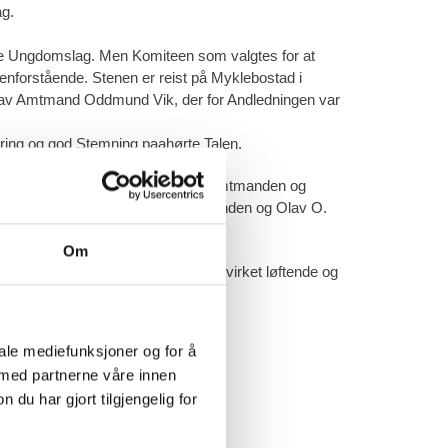
ag.
ndede Ungdomslag. Men Komiteen som valgtes for at
nforstående. Stenen er reist på Myklebostad i
tes av Amtmand Oddmund Vik, der for Andledningen var
tring og god Stemning paahørte Talen.
s hus. Der veksledes med Taler av Amtmanden og
en. Dessuten talte lærerne E. Stranden og Olav O.
Om
an kan forstaa, at Begivenheten virket løftende og
hugget. De var 21 i Tal. - nemlig:
iale mediefunksjoner og for å
 med partnerne våre innen
n.
u har gjort tilgjengelig for
t man intet om ham.