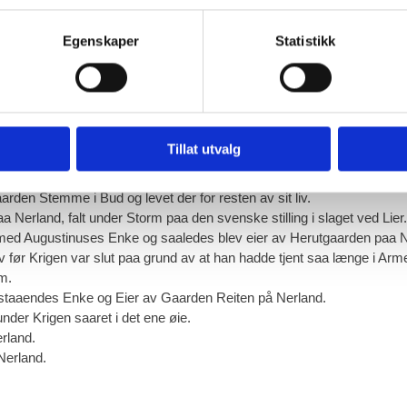
5.
Ivar Lange
. Født paa Rød - gaardbruger. Og hans Bror tjene
6.
Knut Lange
. Sistnevnte var i hele Felttoget fra 1807.
Egenskaper
Statistikk
d med i slaget ved Lier og Trangen.
er. Han var med at bære Kaptein Dreyer til Feltlazarettet efter at d
.
 Blaaberghaug. Saaredes i foten og fik Pensjon for resten av sin leve
Tillat utvalg
arden Stemme i Bud og levet der for resten av sit liv.
a Nerland, falt under Storm paa den svenske stilling i slaget ved Lier.
ft med Augustinuses Enke og saaledes blev eier av Herutgaarden paa 
ov før Krigen var slut paa grund av at han hadde tjent saa længe i A
m.
nstaaendes Enke og Eier av Gaarden Reiten på Nerland.
der Krigen saaret i det ene øie.
rland.
Nerland.