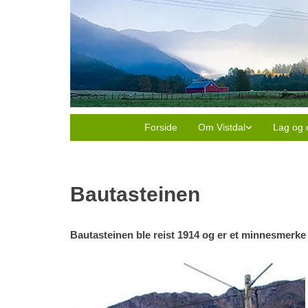
Forside
Om Vistdal
Lag og 
Bautasteinen
Bautasteinen ble reist 1914 og er et minnesmerke