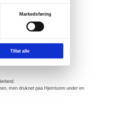
stegut.
Markedsføring
enne hadde faat Banesaar.
tid.
Tillat alle
Nerland.
rmeen, men druknet paa Hjemturen under en