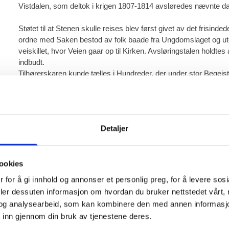
Vistdalen, som deltok i krigen 1807-1814 avsløredes nævnte d
Støtet til at Stenen skulle reises blev først givet av det frisi
ordne med Saken bestod av folk baade fra Ungdomslaget og ute
veiskillet, hvor Veien gaar op til Kirken. Avsløringstalen hold
indbudt.
Tilhørerskaren kunde tælles i Hundreder, der under stor Begeis
Om kvelden holdtes en festlig tilstelling i Anton Myklebostad
lærerne i bygden. Saaledes talte Kirkesanger Lien for Amtmand
Neerland.
Detaljer
Paa festen var en mængde Folk. Stemningen var utmærket, og m
at Fædrelandskjærligheten styrkedes.
ookies
Navnene paa de mænd til hvis minde Stenen reistes var ikke ind
 for å gi innhold og annonser et personlig preg, for å levere sos
deler dessuten informasjon om hvordan du bruker nettstedet vårt,
1.
Ola Sagen
, født paa Sannes. Senere Bruker av Skorgesage
og analysearbeid, som kan kombinere den med annen informasjon d
2 .
Guttorm Øverlien
. Eier av Gaarden med samme navn.
3.
Ola Sannes
. Født paa Pladsen Sannesbøen. Efter Krigen ve
 inn gjennom din bruk av tjenestene deres.
4.
Ola Nerli
. Født paa Pladsen Nerlifonnen