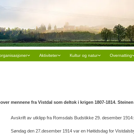
organisasjoner
Aktiviteter
Kultur og natur
Overnatting
 over mennene fra Vistdal
som deltok i krigen 1807-1814. Steinen 
Avskrift av utklipp fra Romsdals Budstikke 29. desember 1914:
Søndag den 27.desember 1914 var en Høitidsdag for Vistdalsb