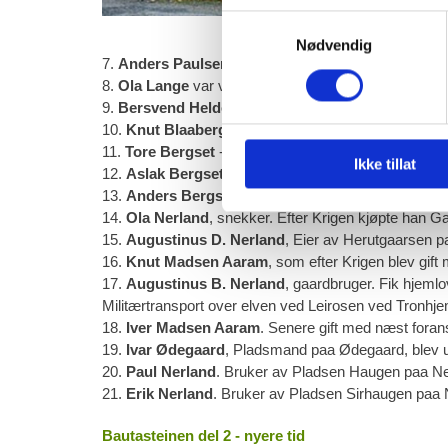
Samtykkevalg
Nødvendig
7.
Anders Paulsen Lange
- gaardbruger - var i alfal
8.
Ola Lange
var vistnok med baade ved Trangen og Li
9.
Bersvend Helde
. Bruker av Pladsen Helderabben
10.
Knut Blaaberghaug
- der senere bykslet Pladsen
11.
Tore Bergset
- faldt i Slaget ved Trangen 1808.
Ikke tillat
12.
Aslak Bergset
- bror til Tore.
13.
Anders Bergset
- bror til Tore.
14.
Ola Nerland
, snekker. Efter Krigen kjøpte han Ga
15.
Augustinus D. Nerland
, Eier av Herutgaarsen pa
16.
Knut Madsen Aaram
, som efter Krigen blev gi
17.
Augustinus B. Nerland
, gaardbruger. Fik hjeml
Militærtransport over elven ved Leirosen ved Tronhje
18.
Iver Madsen Aaram
. Senere gift med næst fora
19.
Ivar Ødegaard
, Pladsmand paa Ødegaard, blev un
20.
Paul Nerland
. Bruker av Pladsen Haugen paa Ne
21.
Erik Nerland
. Bruker av Pladsen Sirhaugen paa 
Bautasteinen del 2 - nyere tid