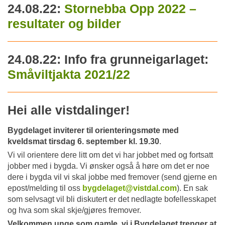
24.08.22:
Stornebba Opp 2022 –
resultater og bilder
24.08.22: Info fra grunneigarlaget:
Småviltjakta 2021/22
Hei alle vistdalinger!
Bygdelaget inviterer til orienteringsmøte med
kveldsmat tirsdag 6. september kl. 19.30
.
Vi vil orientere dere litt om det vi har jobbet med og fortsatt
jobber med i bygda. Vi ønsker også å høre om det er noe
dere i bygda vil vi skal jobbe med fremover (send gjerne en
epost/melding til oss
bygdelaget@vistdal.com
). En sak
som selvsagt vil bli diskutert er det nedlagte bofellesskapet
og hva som skal skje/gjøres fremover.
Velkommen unge som gamle, vi i Bygdelaget trenger at