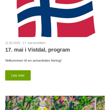
11.05.2020
-
17. mai-komitéen
17. mai i Vistdal, program
Velkommen til en annerledes feiring!
Les mer