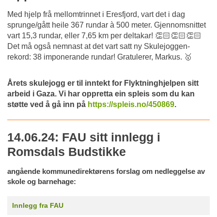
Med hjelp frå mellomtrinnet i Eresfjord, vart det i dag
sprunge/gått heile 367 rundar à 500 meter. Gjennomsnittet
vart 15,3 rundar, eller 7,65 km per deltakar! 👏🏻👏🏻👏🏻
Det må også nemnast at det vart satt ny Skulejoggen-
rekord: 38 imponerande rundar! Gratulerer, Markus. 🥇
Årets skulejogg er til inntekt for Flyktninghjelpen sitt
arbeid i Gaza. Vi har oppretta ein spleis som du kan
støtte ved å gå inn på
https://spleis.no/450869
.
14.06.24: FAU sitt innlegg i
Romsdals Budstikke
angående kommunedirektørens forslag om nedleggelse av
skole og barnehage:
Innlegg fra FAU