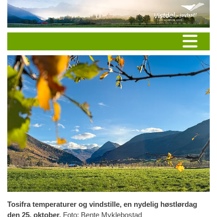
Tosifra temperaturer og vindstille, en nydelig høstlørdag
den 25. oktober.
Foto: Bente Myklebostad