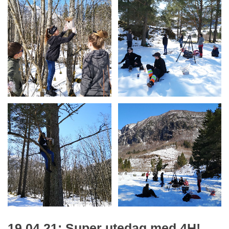
19.04.21: Super utedag med 4H!