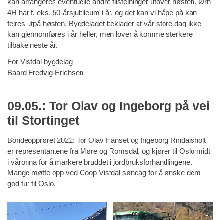
kan arrangeres eventuelle andre tilstelninger utover høsten. Ørn
4H har f. eks. 50-årsjubileum i år, og det kan vi håpe på kan
feires utpå høsten. Bygdelaget beklager at vår store dag ikke
kan gjennomføres i år heller, men lover å komme sterkere
tilbake neste år.
For Vistdal bygdelag
Baard Fredvig-Erichsen
09.05.: Tor Olav og Ingeborg på vei
til Stortinget
Bondeopprøret 2021: Tor Olav Hanset og Ingeborg Rindalsholt
er representantene fra Møre og Romsdal, og kjører til Oslo midt
i våronna for å markere bruddet i jordbruksforhandlingene.
Mange møtte opp ved Coop Vistdal søndag for å ønske dem
god tur til Oslo.