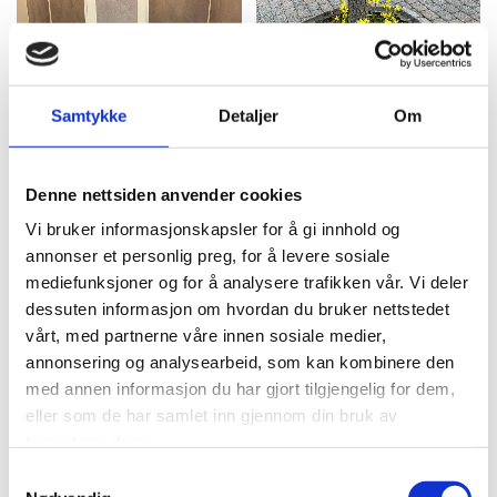
Samtykke
Detaljer
Om
Denne nettsiden anvender cookies
Vi bruker informasjonskapsler for å gi innhold og
11.12.21:
Til politikere i Molde
annonser et personlig preg, for å levere sosiale
mediefunksjoner og for å analysere trafikken vår. Vi deler
kommune
dessuten informasjon om hvordan du bruker nettstedet
vårt, med partnerne våre innen sosiale medier,
Om "Omorganisering av bofellesskap i Nesset
omsorgsdistrikt"
annonsering og analysearbeid, som kan kombinere den
fra Vistdal bygdelag
med annen informasjon du har gjort tilgjengelig for dem,
eller som de har samlet inn gjennom din bruk av
tjenestene deres.
12.11.21:
– Elendig saksbehandling
Samtykkevalg
og logiske brister