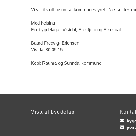
Vi vil til slutt be om at kommunestyret i Nesset tek me
Med helsing
For bygdelaga i Vistdal, Eresfjord og Eikesdal
Baard Fredvig- Erichsen
Vistdal 30.05.15
Kopi: Rauma og Sunndal kommune.
Vistdal bygdelag
Konta
bygd

post
