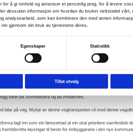
 for å gi innhold og annonser et personlig preg, for å levere sos
deler dessuten informasjon om hvordan du bruker nettstedet vårt,
løysingar for betre samferdsle.
og analysearbeid, som kan kombinere den med annen informasjon d
aumabanen frå Åndalsnes gjennom Eresfjord til Sunndal. Ei vegutbyg
 inn gjennom din bruk av tjenestene deres.
dusert.
l på 4 km og halde fram frå Meringdal til Isfjorden med ein tunell på 7
Egenskaper
Statistikk
Grøvdalstunellen gjennom Håndedalen for å knytte Vistdal til sambande
lgang til transport med jarnbane. Ein kan også sjå dette vegprosjektet
dal, indre Nordmøre og kortar ned avtanden til Sunnmøre.
Tillat utvalg
nlegg både på Sunndalsøra og på Åndalsnes.
med bilar på veg. Mykje av denne vegtransporten vil med denne vegut
eforma lagt inn som ein føresetnad at ein skal prioritere samferdsle
 og framtidsretta løysingar til beste for innbyggarane i den nye kommun