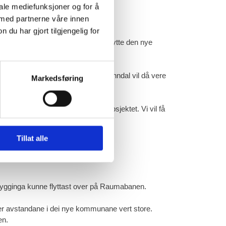
iale mediefunksjoner og for å
 med partnerne våre innen
u har gjort tilgjengelig for
ging etter samme trase vil kunne knytte den nye
 km. Avstanden frå Åndalsnes til Sunndal vil då vere
Markedsføring
t.
 i saman heng med Todalsfjord prosjektet. Vi vil få
Tillat alle
bygginga kunne flyttast over på Raumabanen.
 der avstandane i dei nye kommunane vert store.
en.