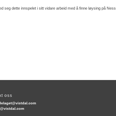
d seg dette innspelet i sitt vidare arbeid med å finne løysing på Nes
kt oss
elaget@vistdal.com
@vistdal.com