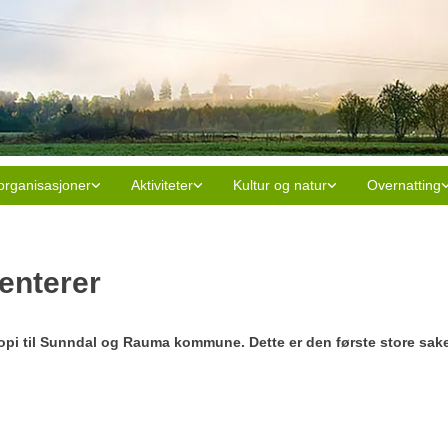
organisasjoner
Aktiviteter
Kultur og natur
Overnatting
ienterer
pi til Sunndal og Rauma kommune. Dette er den første store sak