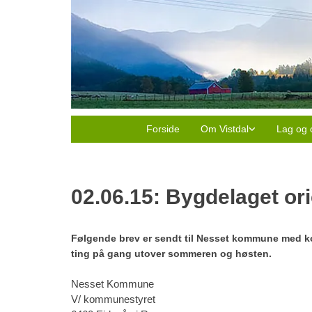
Forside
Om Vistdal
Lag og 
02.06.15: Bygdelaget or
Følgende brev er sendt til Nesset kommune med ko
ting på gang utover sommeren og høsten.
Nesset Kommune
V/ kommunestyret