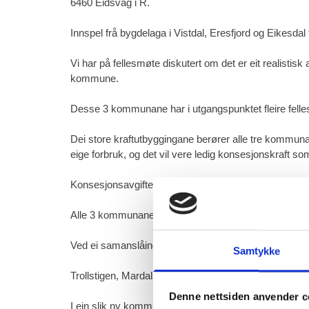
6460 Eidsvåg i R.
Innspel frå bygdelaga i Vistdal, Eresfjord og Eikesda
Vi har på fellesmøte diskutert om det er eit realist
kommune.
Desse 3 kommunane har i utgangspunktet fleire felles 
Dei store kraftutbyggingane berører alle tre kommun
eige forbruk, og det vil vere ledig konsesjonskraft som
Konsesjonsavgiftene vil gje den nye kommunen betyd
Alle 3 kommunane har naturverdiar som har eit stort pot
Ved ei samanslåing av kommunane vil ein kunne få ei 
Samtykke
Trollstigen, Mardalsfossen, Aursjøen, Innerdalen og Gj
Denne nettsiden anvender c
I ein slik ny kommune vil det bli store avstandar mell