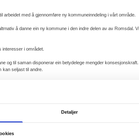
l til arbeidet med å gjennomføre ny kommuneinndeling i vårt område.
isk altrnativ å danne ein ny kommune i den indre delen av av Romsdal.
interesser i området.
ane og til saman disponerar ein betydelege mengder konsesjonskraft
 kan seljast til andre.
elege inntekter.
ensiale i ei framtidig turistsatsing.
felles markedsføring av eit meir allsidig turistprodukt.
Detaljer
enstad/Svisdal. Dei tre kommunane har også eit felles ansvar i forval
ookies
om ytterpunkta.