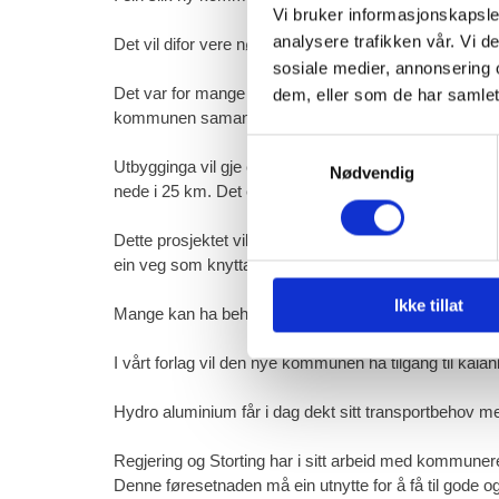
Vi bruker informasjonskapsler
analysere trafikken vår. Vi 
Det vil difor vere nødvendig med ei utbygging av nye 
sosiale medier, annonsering 
Det var for mange tiår sidan planer om å forlenge R
dem, eller som de har samlet
kommunen saman og avstandane vil bli betydeleg re
Samtykkevalg
Utbygginga vil gje ein tunnel frå Eresfjord til Øksenda
Nødvendig
nede i 25 km. Det er enkelt å lage ein avstikkar frå 
Dette prosjektet vil gje heile den nye kommunen god ti
ein veg som knyttar saman dei indre delane av Roms
Ikke tillat
Mange kan ha behov for båttransport.
I vårt forlag vil den nye kommunen ha tilgang til kaia
Hydro aluminium får i dag dekt sitt transportbehov 
Regjering og Storting har i sitt arbeid med kommuner
Denne føresetnaden må ein utnytte for å få til gode