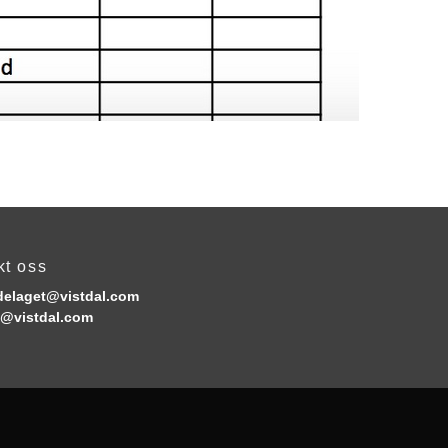
kt oss
elaget@vistdal.com
@vistdal.com