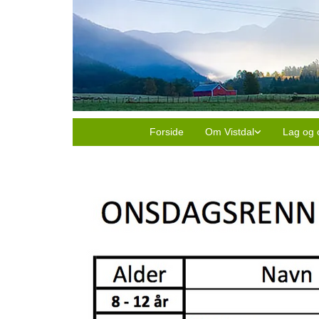
Forside
Om Vistdal
Lag og 