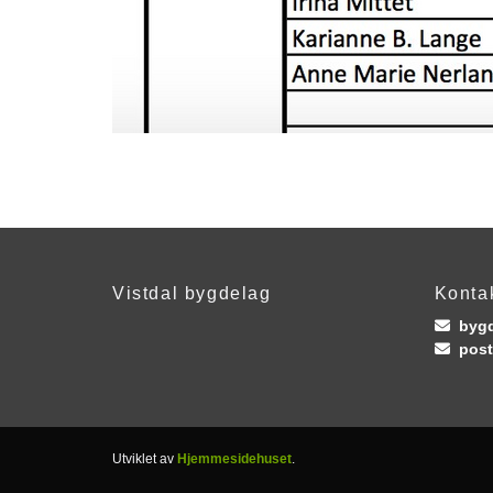
Vistdal bygdelag
Konta
bygd

post

Utviklet av
Hjemmesidehuset
.