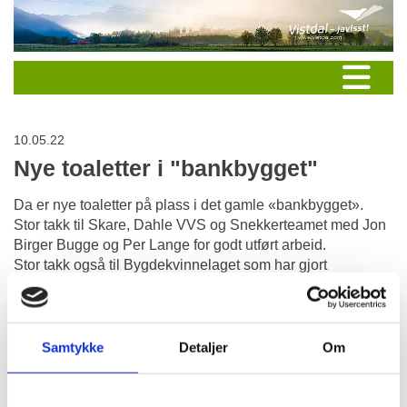
10.05.22
Nye toaletter i "bankbygget"
Da er nye toaletter på plass i det gamle «bankbygget».
Stor takk til Skare, Dahle VVS og Snekkerteamet med Jon
Birger Bugge og Per Lange for godt utført arbeid.
Stor takk også til Bygdekvinnelaget som har gjort
rasteplassen vårfin og klar for sommeren.
Bygdelaget
Samtykke
Detaljer
Om