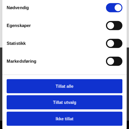
Samtykkevalg
Nødvendig
Egenskaper
Statistikk
Markedsføring
Vistdal bygdelag
Kontakt oss
Tillat alle
bygdelaget@vistdal.com

post@vistdal.com

Tillat utvalg
Ikke tillat