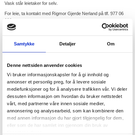
Vask står leietaker for selv.
For leie, ta kontakt med Rigmor Gjerde Nerland på tlf. 977 06
999.
Styret 2025:
Samtykke
Detaljer
Om
Leder: Bodil Nerland
Nestleder: Arve Larsen Helde
Denne nettsiden anvender cookies
Sekretær: Liv Helen Nilsen
Styremedlem: Baard Fredvig-Erichsen
Vi bruker informasjonskapsler for å gi innhold og
annonser et personlig preg, for å levere sosiale
Varamedlem: Astrid Nerland
mediefunksjoner og for å analysere trafikken vår. Vi deler
Varamedlem: Emma Bodil Otterhals
dessuten informasjon om hvordan du bruker nettstedet
Varamedlem: Arvid Nerland
vårt, med partnerne våre innen sosiale medier,
Senatskomité: Oddvar Mittet
annonsering og analysearbeid, som kan kombinere den
Ole Hanset
med annen informasjon du har gjort tilgjengelig for dem,
Valgkomite: Nils Magne Betten
eller som de har samlet inn gjennom din bruk av
Ida B. Lange
tjenestene deres.