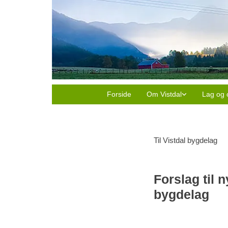
Forside
Om Vistdal
Lag og 
Til Vistdal bygdelag
Forslag til 
bygdelag