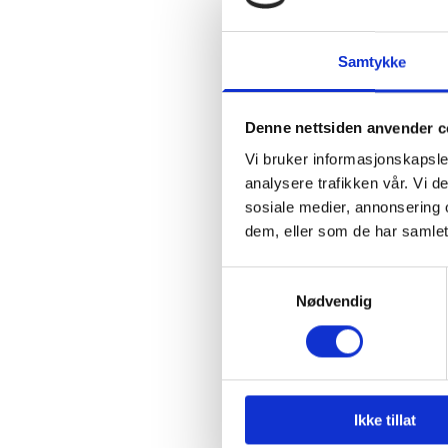
utbygging av bygda.
I kjølvannet av kommu
Samtykke
interessante oppgaver. 
folketallet oppretthold
positiv utvikling vil u
Denne nettsiden anvender c
dette arbeidet er det v
Vi bruker informasjonskapsler
Valgkomiteen anbefaler
analysere trafikken vår. Vi 
(inkludert leder), og a
sosiale medier, annonsering 
dem, eller som de har samlet
Valgkomiteen gjeninnfø
Samtykkevalg
I tillegg foreslås det
Nødvendig
styremedlemmer, men k
naturlig å involvere fler
Den nye valgordningen s
i bygda. Det er imidler
styremedlemmer enn 
Ikke tillat