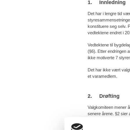
1. Innledning
Det har i lengre tid væ
styresammensetningen. 
konstituere seg selv. P
vedtektene endret i 20
Vedtektene til bygdela
(§6). Etter endringen a
ikke motiverte 7 sty
Det har ikke vært val
et varamedlem.
2. Drøfting
Valgkomiteen mener å h
senere årene. §2 sier 
livskraftig og trivelig
Sekkjepåsedagen. Dett