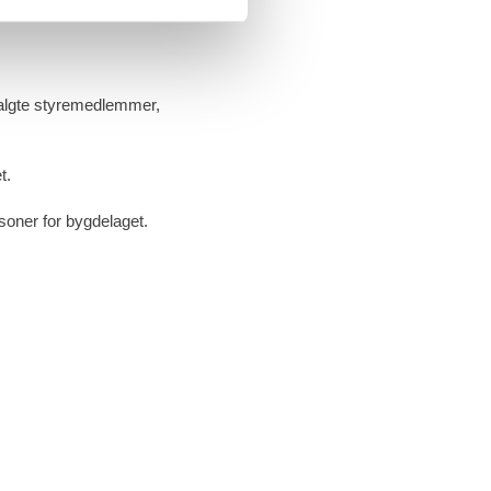
 valgte styremedlemmer,
t.
oner for bygdelaget.