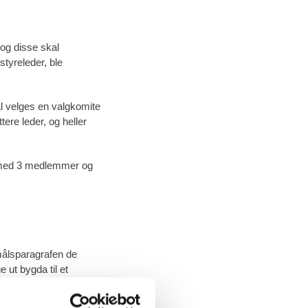
 og disse skal
styreleder, ble
al velges en valgkomite
tere leder, og heller
e med 3 medlemmer og
rmålsparagrafen de
 ut bygda til et
 på å arrangere
mer på vedlikehold og