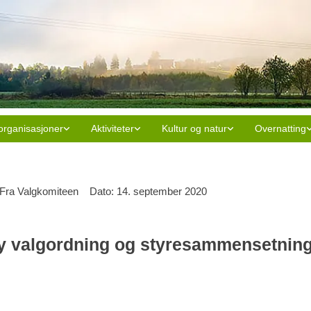
organisasjoner
Aktiviteter
Kultur og natur
Overnatting
 Fra Valgkomiteen Dato: 14. september 2020
ny valgordning og styresammensetning 