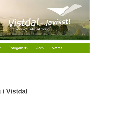
Fotogalleri
Arkiv
Været
i Vistdal