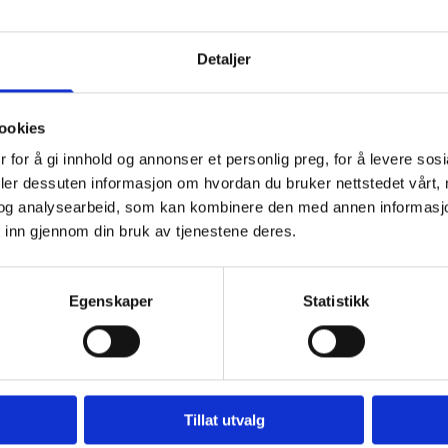
nesammenslåingen, antar valgkomiteen at Vistdal bygdelag kan få m
Detaljer
«Indre Nesset» disponerer flere fond som kan bidra til å utvikle bygda 
es, og helst økes. Dette kan være næringsutvikling, boligbygging, sosial
nderbygge mulighetene for å opprettholde de offentlige tilbudene vi har
ookies
iktig med et motivert Vistdal bygdelag.
 for å gi innhold og annonser et personlig preg, for å levere sos
 at valgordningen i bygdelaget endres. Det foreslås at styret redusere
deler dessuten informasjon om hvordan du bruker nettstedet vårt,
t disse velges direkte av årsmøtet.
og analysearbeid, som kan kombinere den med annen informasjon d
 inn gjennom din bruk av tjenestene deres.
res, og den legger frem forslag på alle valgte funksjoner til årsmøtet.
 å videreføre dagens ordning med representanter fra de ulike lagene. Di
Egenskaper
Statistikk
ontaktpersoner for bygdelaget ved større arrangement eller andre s
e lag.
tiller store krav til valgkomiteen. Det er utfordrende å finne motiverte
tid viktig å ha et bygdelag som fungerer, og da er det trolig lettere å fi
7–8.
Tillat utvalg