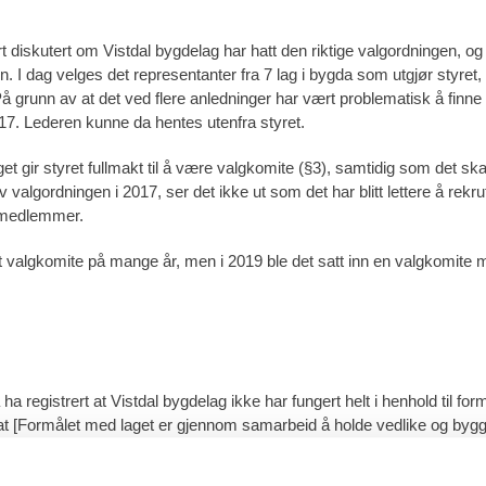
rt diskutert om Vistdal bygdelag har hatt den riktige valgordningen, og
I dag velges det representanter fra 7 lag i bygda som utgjør styret,
å grunn av at det ved flere anledninger har vært problematisk å finne 
17. Lederen kunne da hentes utenfra styret.
get gir styret fullmakt til å være valgkomite (§3), samtidig som det sk
v valgordningen i 2017, ser det ikke ut som det har blitt lettere å rekrut
remedlemmer.
gt valgkomite på mange år, men i 2019 ble det satt inn en valgkomit
a registrert at Vistdal bygdelag ikke har fungert helt i henhold til fo
at [Formålet med laget er gjennom samarbeid å holde vedlike og bygge
 samfunn.] De siste årene har arbeidet i bygdelaget i stor grad fokusert
e er et viktig arrangement, men bygdelaget bør også fokusere moe 