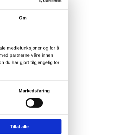
ange viktige og
Om
og bidra til at
e tiltak, etc. En
. Skal vi lykkes med
iale mediefunksjoner og for å
s til 4 personer
 med partnerne våre innen
u har gjort tilgjengelig for
sse personene blir ikke
Markedsføring
aker hvor det er
 personer til alle verv
nne 4 motiverte
Tillat alle