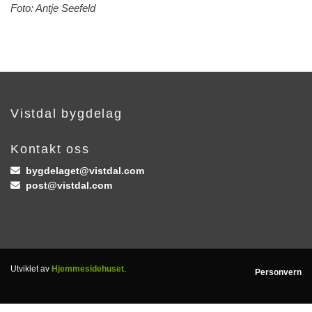
Foto: Antje Seefeld
Vistdal bygdelag
Kontakt oss
bygdelaget@vistdal.com

post@vistdal.com

Utviklet av
Hjemmesidehuset
.
Personvern