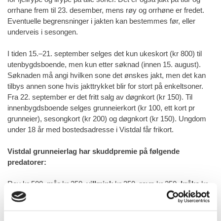
orrhane frem til 23. desember, mens røy og orrhøne er fredet.
Eventuelle begrensninger i jakten kan bestemmes før, eller
underveis i sesongen.
I tiden 15.–21. september selges det kun ukeskort (kr 800) til
utenbygdsboende, men kun etter søknad (innen 15. august).
Søknaden må angi hvilken sone det ønskes jakt, men det kan
tilbys annen sone hvis jakttrykket blir for stort på enkeltsoner.
Fra 22. september er det fritt salg av døgnkort (kr 150). Til
innenbygdsboende selges grunneierkort (kr 100, ett kort pr
grunneier), sesongkort (kr 200) og døgnkort (kr 150). Ungdom
under 18 år med bostedsadresse i Vistdal får frikort.
Vistdal grunneierlag har skuddpremie på følgende
predatorer:
Rev kr 500,
mår
kr 250,
villmink
kr 250,
ravn
kr 250,
kråke
kr
20.
Jakttider skal overholdes.