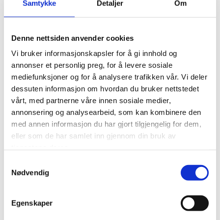
Samtykke
Detaljer
Om
Labber av rev, mår og mink samt kråkeføtter leveres til Ole
Henrik Rindli.
Ved avliving av skabbrev, ta bilde eller ring.
Denne nettsiden anvender cookies
Ole Henrik Rindli, tlf. 911 26 438
Vi bruker informasjonskapsler for å gi innhold og
Kasserer:
Per Lange
annonser et personlig preg, for å levere sosiale
Styremedlemmer:
mediefunksjoner og for å analysere trafikken vår. Vi deler
Kurt Johnny Bergset
Roy Lange
dessuten informasjon om hvordan du bruker nettstedet
Anders Inge Nerland
vårt, med partnerne våre innen sosiale medier,
Turid Hanseth
annonsering og analysearbeid, som kan kombinere den
med annen informasjon du har gjort tilgjengelig for dem,
Velkommen til småviltjakt i Vistdal!
eller som de har samlet inn gjennom din bruk av
Klikk på bildene for større versjon.
tjenestene deres.
Samtykkevalg
Nødvendig
Egenskaper