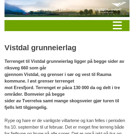
Vistdal grunneierlag
Terrenget til Vistdal grunneierlag ligger på begge sider av
riksveg 660 som går
gjennom Vistdal, og grenser i sør og vest til Rauma
kommune. I øst grenser terrenget
mot Eresfjord. Terrenget er påca 130 000 da og delt i tre
områder. Bomveier på begge
sider av Tverrelva samt mange skogsveier gjør turen til
fjells lett tilgjengelig.
Rype og hare er de vanligste viltartene og kan felles i perioden
fra 10. september til ut februar. Det er meget fine terreng både
for fjellrype og lirype på alle soner. Det er også jakt på tiur og