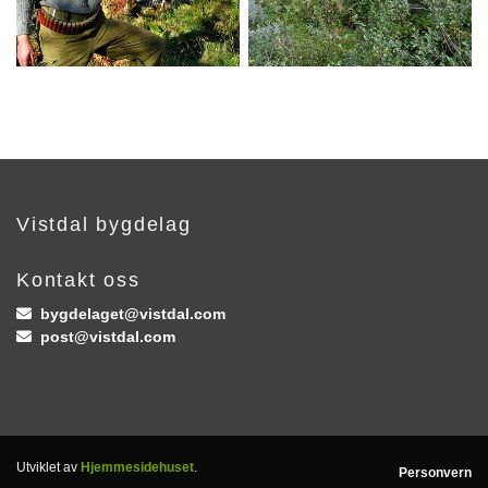
Vistdal bygdelag
Kontakt oss
bygdelaget@vistdal.com

post@vistdal.com

Utviklet av
Hjemmesidehuset
.
Personvern