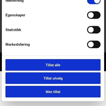
Nødvendig
Vistdal bygdelag
Egenskaper
Kontakt oss
bygdelaget@vistdal.com

Statistikk
post@vistdal.com

Markedsføring
Utviklet av
Hjemmesidehuset
.
Personvern
Tillat alle
Tillat utvalg
Ikke tillat