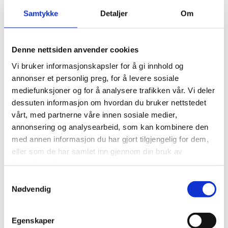
Nytt golv i salen på samfunnshuset
Samtykke
Detaljer
Om
No i november blei det lagt nytt golv i salen på Vistdal
Samfunnshus.
Dette hadde ikkje vore mogleg om det ikkje var for gåver og
Denne nettsiden anvender cookies
dugnadsinnsats.
Vi bruker informasjonskapsler for å gi innhold og
annonser et personlig preg, for å levere sosiale
Ein stor takk til:
mediefunksjoner og for å analysere trafikken vår. Vi deler
• Kraftfondet
dessuten informasjon om hvordan du bruker nettstedet
• Utviklingsfondet
vårt, med partnerne våre innen sosiale medier,
• Tinde Sparebank
(tidl. Romsdalsbanken)
annonsering og analysearbeid, som kan kombinere den
for å tildele oss støtte.
med annen informasjon du har gjort tilgjengelig for dem,
Ein stor takk til:
eller som de har samlet inn gjennom din bruk av
• Vistdal Bygdekvinnelag
tjenestene deres.
• Vistdal Idrettslag
Samtykkevalg
• Vistdal Ungdomslag
Nødvendig
• Vistdal Skyttarlag
• Grunneigarlaget
for all økonomisk støtte, slik at vi kan drifte huset, i tillegg til å
Egenskaper
gjennomføre større prosjekt.